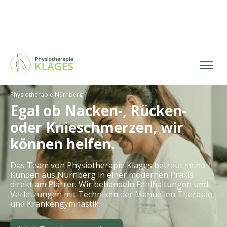
Physiotherapie Nürnberg
Egal ob Nacken-, Rücken-
oder Knieschmerzen, wir
können helfen.
Das Team von Physiotherapie Klages betreut seine
Kunden aus Nürnberg in einer modernen Praxis
direkt am Plärrer. Wir behandeln Fehlhaltungen und
Verletzungen mit Techniken der Manuellen Therapie
und Krankengymnastik.